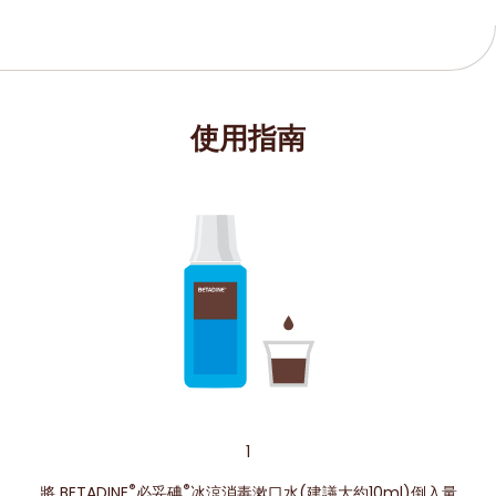
使用指南
1
®
®
將 BETADINE
必妥碘
冰涼消毒漱口水(建議大約10ml)倒入量