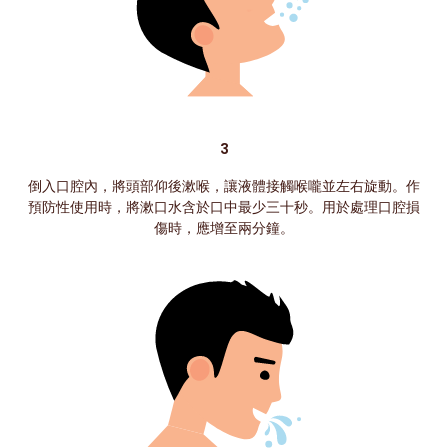
3
倒入口腔內，將頭部仰後漱喉，讓液體接觸喉嚨並左右旋動。作
預防性使用時，將漱口水含於口中最少三十秒。用於處理口腔損
傷時，應增至兩分鐘。