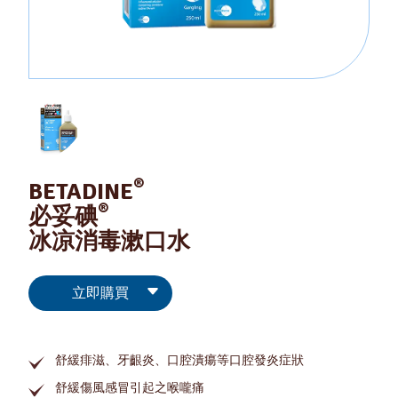
®
BETADINE
®
必妥碘
冰凉消毒漱口水
立即購買
舒緩痱滋、牙齦炎、口腔潰瘍等口腔發炎症狀
舒緩傷風感冒引起之喉嚨痛