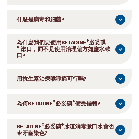
什麼是病毒和細菌?
®
為什麼我們要使用
BETADINE
必妥碘
®
漱口，而不是使用治理偏方如鹽水漱
口?
用抗生素治療喉嚨痛可行嗎?
®
®
為何BETADINE
必妥碘
備受信賴?
®
®
BETADINE
必妥碘
冰涼消毒漱口水會否
令牙齒染色?