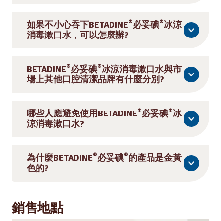
®
®
如果不小心吞下
BETADINE
必妥碘
冰涼
消毒漱口水，可以怎麼辦?
®
®
BETADINE
必妥碘
冰涼消毒漱口水與市
場上其他口腔清潔品牌有什麼分別?
®
®
哪些人應避免使用
BETADINE
必妥碘
冰
涼消毒漱口水?
®
®
為什麼
BETADINE
必妥碘
的產品是金黃
色的?
銷售地點