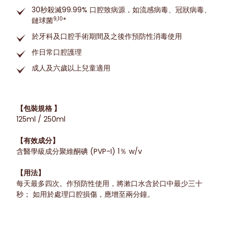
30秒殺滅99.99% 口腔致病源，如流感病毒、冠狀病毒、
9,10
鏈球菌
*
於牙科及口腔手術期間及之後作預防性消毒使用
作日常口腔護理
成人及六歲以上兒童適用
【包裝規格 】
125ml / 250ml
【有效成分】
含醫學級成分聚維酮碘 (PVP-I) 1％ w/v
【用法】
每天最多四次。作預防性使用，將漱口水含於口中最少三十
秒； 如用於處理口腔損傷，應增至兩分鐘。